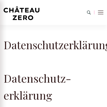
Château Zero
100 % into 0% drinks.
Datenschutzerklärun
Datenschutz­
erklärung