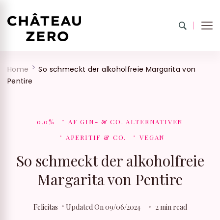
Château Zero
100 % into 0% drinks.
Home
So schmeckt der alkoholfreie Margarita von
Pentire
0,0%
AF GIN- & CO. ALTERNATIVEN
APERITIF & CO.
VEGAN
So schmeckt der alkoholfreie
Margarita von Pentire
Felicitas
Updated On
09/06/2024
2 min read