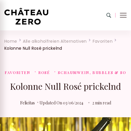
Château Zero
100 % into 0% drinks.
Home
Alle alkoholfreien Alternativen
Favoriten
Kolonne Null Rosé prickelnd
FAVORITEN
ROSÉ
SCHAUMWEIN, BUBBLES & SO
Kolonne Null Rosé prickelnd
Felicitas
Updated On
03/06/2024
2 min read